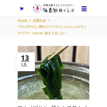
Home
/
お知らせ
/
ワカメ刈りと♪採れたてワカメしゃぶしゃぶラン
チツアー（2026）始まりました！
13
1月