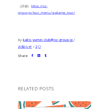
（詳細）
https://oz-
group.jp/tour_menu/wakame_tour/
by
kaito-yumin-club@oz-group.jp
お知らせ
2
Share:
RELATED POSTS